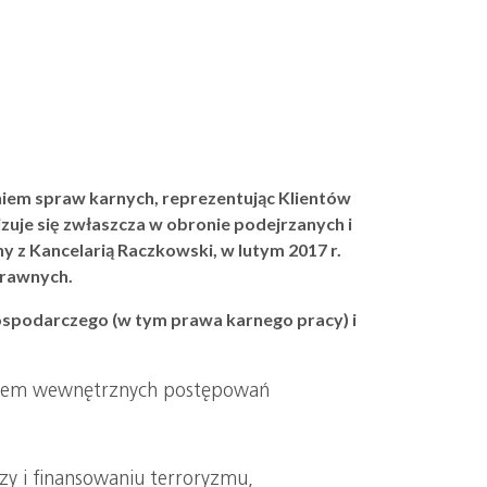
niem spraw karnych, reprezentując Klientów
izuje się zwłaszcza w obronie podejrzanych i
y z Kancelarią Raczkowski, w lutym 2017 r.
prawnych.
ospodarczego (w tym prawa karnego pracy) i
eniem wewnętrznych postępowań
zy i finansowaniu terroryzmu,