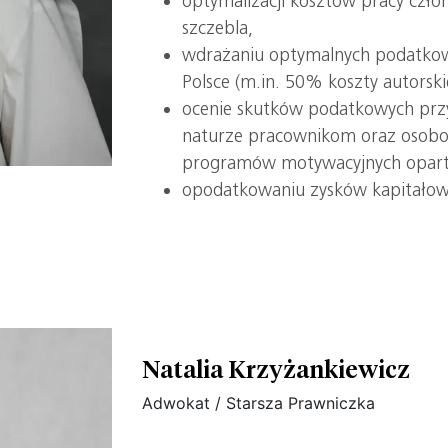
optymalizacji kosztów pracy czł
szczebla,
wdrażaniu optymalnych podatkow
Polsce (m.in. 50% koszty autorsk
ocenie skutków podatkowych przy
naturze pracownikom oraz osob
programów motywacyjnych oparty
opodatkowaniu zysków kapitałow
Natalia Krzyżankiewicz
Adwokat / Starsza Prawniczka