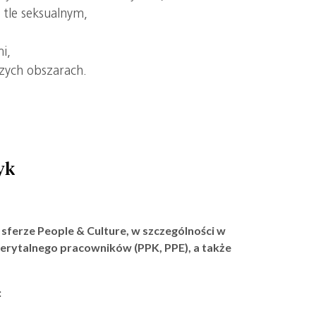
tle seksualnym,
i,
ych obszarach.
yk
sferze People & Culture, w szczególności w
erytalnego pracowników (PPK, PPE), a także
: