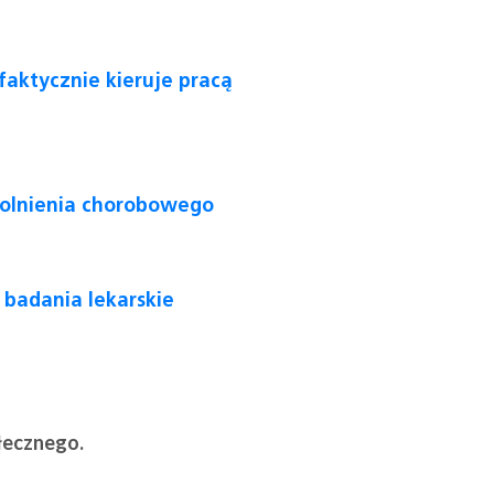
aktycznie kieruje pracą
wolnienia chorobowego
badania lekarskie
łecznego.