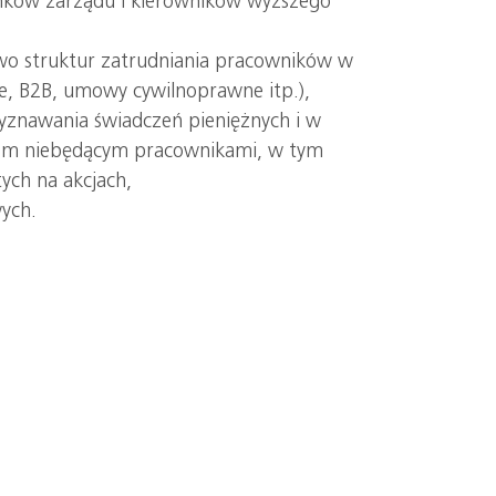
onków zarządu i kierowników wyższego
o struktur zatrudniania pracowników w
ie, B2B, umowy cywilnoprawne itp.),
znawania świadczeń pieniężnych i w
om niebędącym pracownikami, w tym
ch na akcjach,
ych.