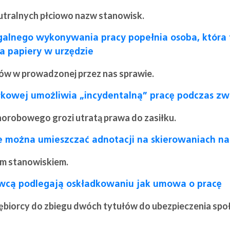
utralnych płciowo nazw stanowisk.
alnego wykonywania pracy popełnia osoba, która f
da papiery w urzędzie
ów w prowadzonej przez nas sprawie.
iłkowej umożliwia „incydentalną” pracę podczas z
horobowego grozi utratą prawa do zasiłku.
 można umieszczać adnotacji na skierowaniach na 
ym stanowiskiem.
cą podlegają oskładkowaniu jak umowa o pracę
iębiorcy do zbiegu dwóch tytułów do ubezpieczenia spo