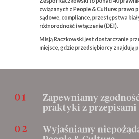
Zespół Raczkowski to ponad 40 prawni
związanych z People & Culture: prawo pr
sądowe, compliance, przestępstwa bia
różnorodność i włączenie (DEI).
Misją Raczkowski jest dostarczanie pr
miejsce, gdzie przedsiębiorcy znajdują 
0 1
Zapewniamy zgodność 
praktyki z przepisami
Zapew
0 2
Wyjaśniamy niepożąda
praco
People & Culture