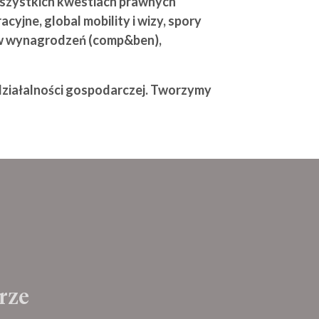
wszystkich kwestiach prawnych
yjne, global mobility i wizy, spory
ów wynagrodzeń (comp&ben),
działalności gospodarczej. Tworzymy
luczowym obowiązkiem prawnym
rze
ktyki w relacjach pracowniczych pomagają