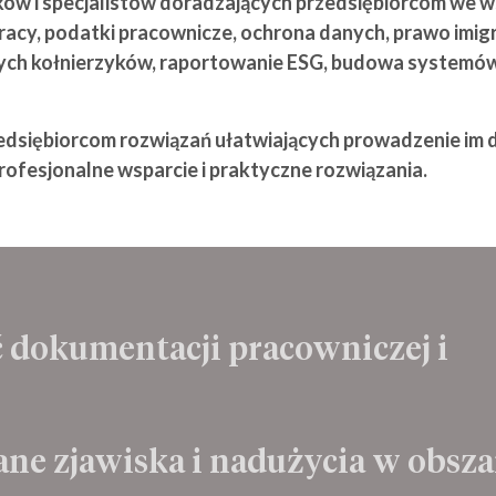
ków i specjalistów doradzających przedsiębiorcom we 
acy, podatki pracownicze, ochrona danych, prawo imigrac
łych kołnierzyków, raportowanie ESG, budowa system
zedsiębiorcom rozwiązań ułatwiających prowadzenie im 
profesjonalne wsparcie i praktyczne rozwiązania.
dokumentacji pracowniczej i
nienie zgodności z przepisami prawnymi jest k
ne zjawiska i nadużycia w obsza
dawców. Audyty dokumentacji pracowniczej i pra