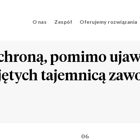
O nas
Zespół
Oferujemy rozwiązania
ochroną, pomimo uja
ętych tajemnicą zaw
06