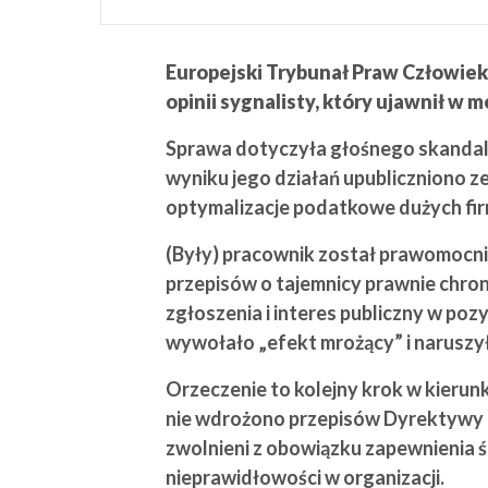
Europejski Trybunał Praw Człowiek
opinii sygnalisty, który ujawnił 
Sprawa dotyczyła głośnego skandalu
wyniku jego działań upubliczniono z
optymalizacje podatkowe dużych fi
(Były) pracownik został prawomocni
przepisów o tajemnicy prawnie chro
zgłoszenia i interes publiczny w po
wywołało „efekt mrożący” i naruszył
Orzeczenie to kolejny krok w kieru
nie wdrożono przepisów Dyrektywy o 
zwolnieni z obowiązku zapewnienia 
nieprawidłowości w organizacji.