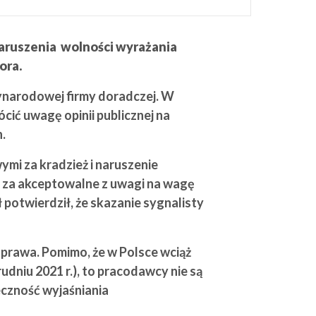
naruszenia wolności wyrażania
ora.
ynarodowej firmy doradczej. W
ić uwagę opinii publicznej na
.
mi za kradzież i naruszenie
h za akceptowalne z uwagi na wagę
potwierdził, że skazanie sygnalisty
 prawa. Pomimo, że w Polsce wciąż
dniu 2021 r.), to pracodawcy nie są
eczność wyjaśniania