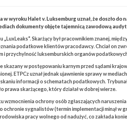
a w wyroku Halet v. Luksemburg uznał, że doszło do 
w mediach dokumenty objęte tajemnicą zawodową audyt
 „LuxLeaks”. Skarżący był pracownikiem znanej, międz
eznania podatkowe klientów pracodawcy. Chciał on zwróc
rm i przychylność luksemburskich organów podatkowych
e skazany w postępowaniu karnym przed sądami krajowy
nionej. ETPCz uznał jednak ujawnienie sprawy w mediac
zyskaniu informacji o schematach podatkowych. Trybunał 
o prawa skarżącego, który działał w dobrej wierze.
nku wzmocnienia ochrony osób zgłaszających naruszenia
ochronie sygnalistów (termin implementacji minął w gru
środowiska pracy wolnego od nadużyć, co zakłada koni