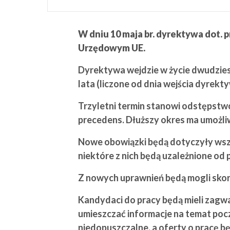
W dniu 10 maja br. dyrektywa dot. 
Urzędowym UE.
Dyrektywa wejdzie w życie dwudzies
lata (liczone od dnia wejścia dyrekty
Trzyletni termin stanowi odstępstw
precedens. Dłuższy okres ma umożl
Nowe obowiązki będą dotyczyły wszy
niektóre z nich będą uzależnione od 
Z nowych uprawnień będą mogli skorz
Kandydaci do pracy będą mieli zagw
umieszczać informacje na temat po
niedopuszczalne, a oferty o pracę b