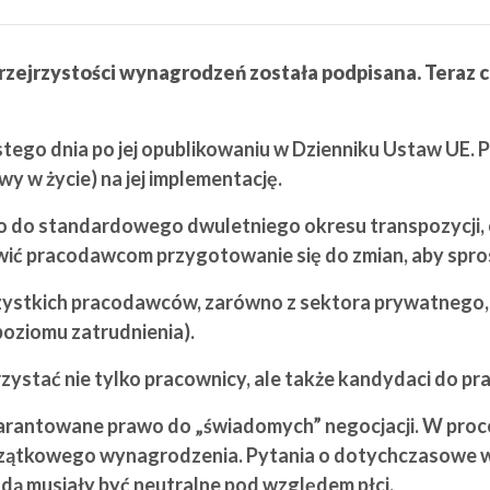
przejrzystości wynagrodzeń została podpisana. Teraz 
tego dnia po jej opublikowaniu w Dzienniku Ustaw UE. 
wy w życie) na jej implementację.
o do standardowego dwuletniego okresu transpozycji, 
iwić pracodawcom przygotowanie się do zmian, aby sp
stkich pracodawców, zarówno z sektora prywatnego, j
poziomu zatrudnienia).
ystać nie tylko pracownicy, ale także kandydaci do pra
arantowane prawo do „świadomych” negocjacji. W proce
czątkowego wynagrodzenia. Pytania o dotychczasowe 
ędą musiały być neutralne pod względem płci.