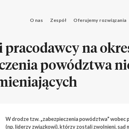
O nas
Zespół
Oferujemy rozwiązania
ji pracodawcy na okre
eczenia powództwa ni
ieniających
W drodze tzw. „zabezpieczenia powództwa” wobec 
(np. liderzy związkowi), którzy zostali zwolnieni, są