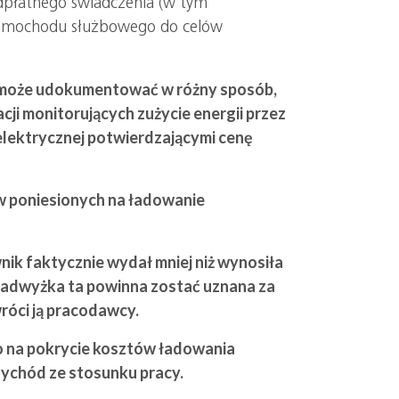
dpłatnego świadczenia (w tym
 samochodu służbowego do celów
 może udokumentować w różny sposób,
ji monitorujących zużycie energii przez
elektrycznej potwierdzającymi cenę
w poniesionych na ładowanie
wnik faktycznie wydał mniej niż wynosiła
adwyżka ta powinna zostać uznana za
róci ją pracodawcy.
 na pokrycie kosztów ładowania
zychód ze stosunku pracy.