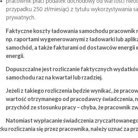
pracownik płaci podatek dochodowy od wartości nieo
przypadku 250 zł/miesiąc) z tytułu wykorzystywania
prywatnych.
Faktyczne koszty ładowania samochodu pracownik
np. raportami wygenerowanymi z ładowarki lub aplikac
samochód, a także fakturami od dostawców energii 
energii.
Dopuszczalne jest rozliczanie faktycznych wydatkó
samochodu raz na kwartał lub rzadziej.
Jeżeli z takiego rozliczenia będzie wynikać, że praco
wartość otrzymanego od pracodawcy świadczenia, n
przychód ze stosunku pracy – chyba, że pracownik zw
Natomiast wypłacanie świadczenia zryczałtowanego
 rozliczania się przez pracownika, należy uznać za pr