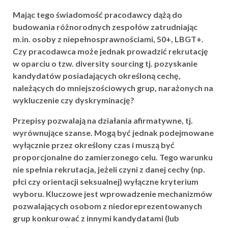
Mając tego świadomość pracodawcy dążą do
budowania różnorodnych zespołów zatrudniając
m.in. osoby z niepełnosprawnościami, 50+, LBGT+.
Czy pracodawca może jednak prowadzić rekrutację
w oparciu o tzw. diversity sourcing tj. pozyskanie
kandydatów posiadających określoną cechę,
należących do mniejszościowych grup, narażonych na
wykluczenie czy dyskryminację?
Przepisy pozwalają na działania afirmatywne, tj.
wyrównujące szanse. Mogą być jednak podejmowane
wyłącznie przez określony czas i muszą być
proporcjonalne do zamierzonego celu. Tego warunku
nie spełnia rekrutacja, jeżeli czyni z danej cechy (np.
płci czy orientacji seksualnej) wyłączne kryterium
wyboru. Kluczowe jest wprowadzenie mechanizmów
pozwalających osobom z niedoreprezentowanych
grup konkurować z innymi kandydatami (lub