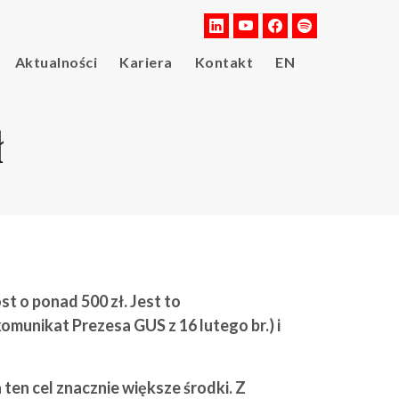
Aktualności
Kariera
Kontakt
EN
ł
t o ponad 500 zł. Jest to
munikat Prezesa GUS z 16 lutego br.) i
en cel znacznie większe środki. Z