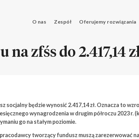
O nas
Zespół
Oferujemy rozwiązania
na zfśs do 2.417,14 z
socjalny będzie wynosić 2.417,14 zł. Oznacza to wzros
sięcznego wynagrodzenia w drugim półroczu 2023 r. (ko
zymaniu go na stałym poziomie.
e pracodawcy tworzący fundusz muszą zarezerwować na t