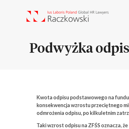
Podwyżka odpisu 
Kwota odpisu podstawowego na fundusz 
konsekwencja wzrostu przeciętnego mie
odmrożenia odpisu, po kilkuletnim zatr
Taki wzrost odpisu na ZFŚS oznacza, ż