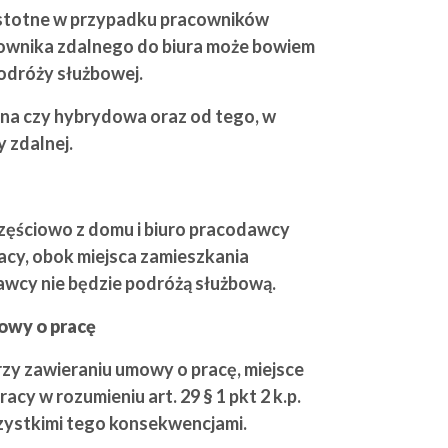
 istotne w przypadku pracowników
ownika zdalnego do biura może bowiem
odróży służbowej.
alna czy hybrydowa oraz od tego, w
 zdalnej.
 częściowo z domu i biuro pracodawcy
racy, obok miejsca zamieszkania
awcy nie będzie podróżą służbową.
owy o pracę
rzy zawieraniu umowy o pracę, miejsce
cy w rozumieniu art. 29 § 1 pkt 2 k.p.
zystkimi tego konsekwencjami.