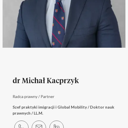
dr Michał Kacprzyk
Radca prawny / Partner
Szef praktyki imigracji i Global Mobility / Doktor nauk
prawnych / LL.M.