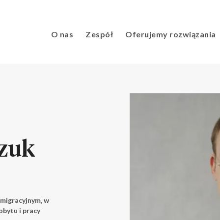
O nas
Zespół
Oferujemy rozwiązania
czuk
imigracyjnym, w
obytu i pracy