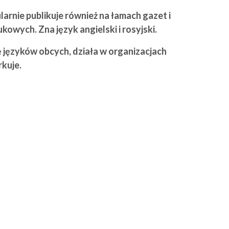
arnie publikuje również na łamach gazet i
owych. Zna język angielski i rosyjski.
 języków obcych, działa w organizacjach
kuje.