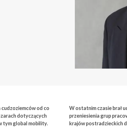
wa cudzoziemców od co
W ostatnim czasie brał u
bszarach dotyczących
przeniesienia grup praco
w tym global mobility.
krajów postradzieckich d