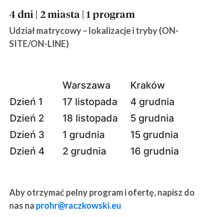
4 dni | 2 miasta | 1 program
Udział matrycowy – lokalizacje i tryby (ON-
SITE/ON-LINE)
Warszawa
Kraków
Dzień 1
17 listopada
4 grudnia
Dzień 2
18 listopada
5 grudnia
Dzień 3
1 grudnia
15 grudnia
Dzień 4
2 grudnia
16 grudnia
Aby otrzymać pelny program i ofertę, napisz do
nas na
prohr@raczkowski.eu