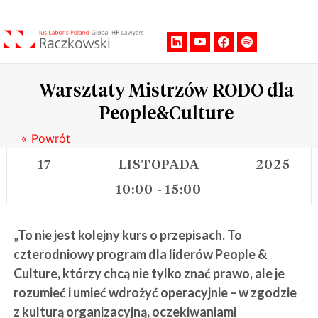
Men
Warsztaty Mistrzów RODO dla
People&Culture
« Powrót
17
LISTOPADA
2025
10:00
15:00
-
„To nie jest kolejny kurs o przepisach. To
czterodniowy program dla liderów People &
Culture, którzy chcą nie tylko znać prawo, ale je
rozumieć i umieć wdrożyć operacyjnie – w zgodzie
z kulturą organizacyjną, oczekiwaniami