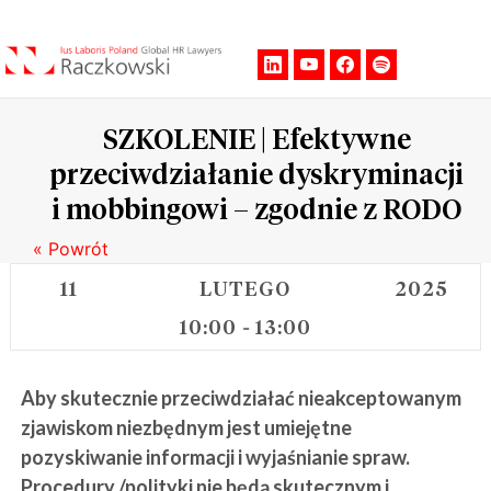
Men
SZKOLENIE | Efektywne
przeciwdziałanie dyskryminacji
i mobbingowi – zgodnie z RODO
« Powrót
11
LUTEGO
2025
10:00
13:00
-
Aby skutecznie przeciwdziałać nieakceptowanym
zjawiskom niezbędnym jest umiejętne
pozyskiwanie informacji i wyjaśnianie spraw.
Procedury /polityki nie będą skutecznym i