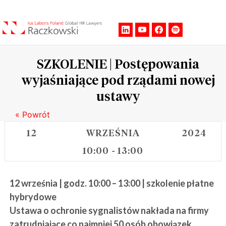
Men
SZKOLENIE | Postępowania
wyjaśniające pod rządami nowej
ustawy
« Powrót
12
WRZEŚNIA
2024
10:00
13:00
-
12 września | godz. 10:00 – 13:00 | szkolenie płatne
hybrydowe
Ustawa o ochronie sygnalistów nakłada na firmy
zatrudniające co najmniej 50 osób obowiązek