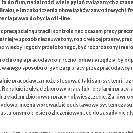
ciła do firm, nadal rodzi wiele pytań związanych z cz
. Brakuje im zakończenia obowiązków zawodowych i fiz
nia prawa do bycia off-line.
 z pracą zdalną stracili kontrolę nad czasem pracy pra
cześniej w sposób niezauważony, robić więcej przerw, pr
ez wiedzy i zgody przełożonego, być rozproszony i mał
ochronę a pracodawcom różnorodne narzędzia, by odp
rowanego sposobu organizacji pracy przez pracodawcę i 
nie pracodawca może stosować taki sam system i rozkła
. Reguluje je układ zbiorowy pracy lub regulamin pracy
ych układem zbiorowym pracy - obwieszczenie. Zarówno
ybrydowo, można wprowadzić podstawowy system czasu p
ustalonym okresie rozliczeniowym, co do zasady nie dłu