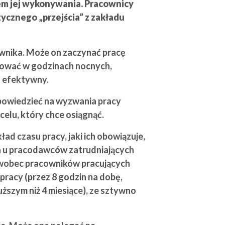
asem jej wykonywania. Pracownicy
ycznego „przejścia” z zakładu
cownika. Może on zaczynać pracę
acować w godzinach nocnych,
o efektywny.
owiedzieć na wyzwania pracy
celu, który chce osiągnąć.
d czasu pracy, jaki ich obowiązuje,
, a u pracodawców zatrudniających
 wobec pracowników pracujących
racy (przez 8 godzin na dobę,
ższym niż 4 miesiące), ze sztywno