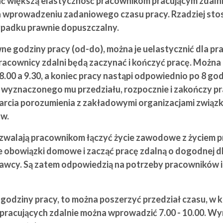
ć większą elastyczność pracownikom pracującym zdalni
na wprowadzeniu zadaniowego czasu pracy. Rzadziej st
rzypadku prawnie dopuszczalny.
ne godziny pracy (od-do), można je uelastycznić dla pr
racownicy zdalni będą zaczynać i kończyć pracę. Można 
 8.00 a 9.30, a koniec pracy nastąpi odpowiednio po 8 g
h wyznaczonego mu przedziału, rozpocznie i zakończy pr
cia porozumienia z zakładowymi organizacjami związkow
ów.
zwalają pracownikom łączyć życie zawodowe z życiem pr
 obowiązki domowe i zacząć pracę zdalną o dogodnej dla
awcy. Są zatem odpowiedzią na potrzeby pracowników i 
e godziny pracy, to można poszerzyć przedział czasu, w
la pracujących zdalnie można wprowadzić 7.00 - 10.00. 