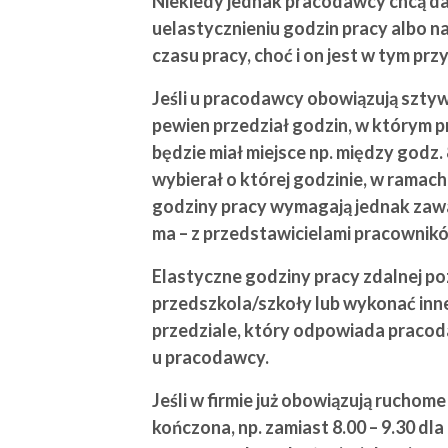
Niekiedy jednak pracodawcy chcą da
uelastycznieniu godzin pracy albo 
czasu pracy, choć i on jest w tym p
Jeśli u pracodawcy obowiązują sztyw
pewien przedział godzin, w którym p
będzie miał miejsce np. między godz.
wybierał o której godzinie, w ramac
godziny pracy wymagają jednak zawar
ma – z przedstawicielami pracownik
Elastyczne godziny pracy zdalnej po
przedszkola/szkoły lub wykonać inne
przedziale, który odpowiada pracod
u pracodawcy.
Jeśli w firmie już obowiązują ruchom
kończona, np. zamiast 8.00 – 9.30 d