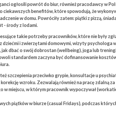
anci ogłosili powrót do biur, również pracodawcy w Pol
 to ciekawszych benefitów, które spowodują, że wykonyw
wiadczenie w domu. Powróciły zatem: piątki z pizzą, śn
t - środy z lodami.
esujące takie potrzeby pracowników, które nie były zgł
z dziećmi i zwierzętami domowymi, wizyty psychologa w
 jak dbać o swój dobrostan (wellbeing), joga lub trenin
owoli standardem zaczyna być dofinansowanie kosztów 
iura.
też szczepienia przeciwko grypie, konsultacje u psychia
 korekcję wzroku. Zezwalają również na pracę zdalną z
w miejscu, w którym pracownik wypoczywał (workation)
wych piątków w biurze (casual Fridays), podczas któryc