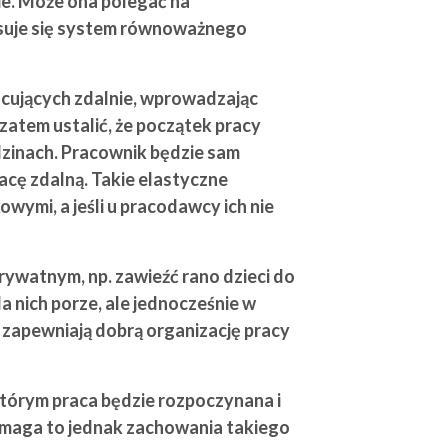
e. Może ona polegać na
osuje się system równoważnego
acujących zdalnie, wprowadzając
zatem ustalić, że początek pracy
odzinach. Pracownik będzie sam
acę zdalną. Takie elastyczne
ymi, a jeśli u pracodawcy ich nie
ywatnym, np. zawieźć rano dzieci do
 nich porze, ale jednocześnie w
zapewniają dobrą organizację pracy
 którym praca będzie rozpoczynana i
Wymaga to jednak zachowania takiego